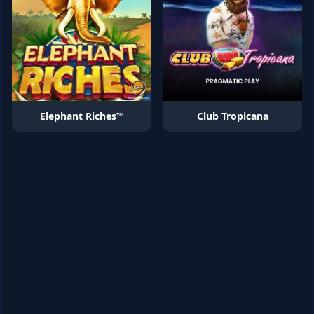
Elephant Riches™
Club Tropicana