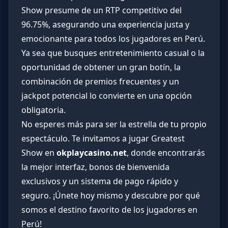
Show presume de un RTP competitivo del
96.75%, asegurando una experiencia justa y
emocionante para todos los jugadores en Perú.
Ya sea que busques entretenimiento casual o la
oportunidad de obtener un gran botín, la
combinación de premios frecuentes y un
jackpot potencial lo convierte en una opción
obligatoria.
No esperes más para ser la estrella de tu propio
espectáculo. Te invitamos a jugar Greatest
Show en
okplaycasino.net
, donde encontrarás
la mejor interfaz, bonos de bienvenida
exclusivos y un sistema de pago rápido y
seguro. ¡Únete hoy mismo y descubre por qué
somos el destino favorito de los jugadores en
Perú!