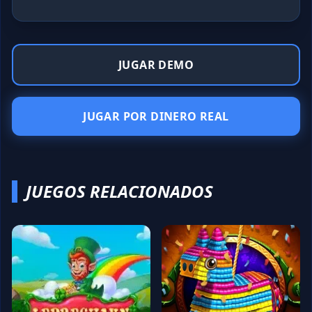
JUGAR DEMO
JUGAR POR DINERO REAL
JUEGOS RELACIONADOS