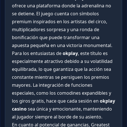
ofrece una plataforma donde la adrenalina no
se detiene. El juego cuenta con símbolos
premium inspirados en los artistas del circo,
multiplicadores sorpresa y una ronda de
bonificación que puede transformar una
apuesta pequeña en una victoria monumental.
Para los entusiastas de
okplay
, este título es
especialmente atractivo debido a su volatilidad
equilibrada, lo que garantiza que la acción sea
constante mientras se persiguen los premios
mayores. La integración de funciones
especiales, como los comodines expandibles y
los giros gratis, hace que cada sesión en
okplay
casino
sea única y emocionante, manteniendo
al jugador siempre al borde de su asiento.
En cuanto al potencial de ganancias, Greatest