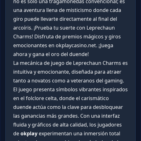
no es solo una tragamonedas convencional; es
una aventura llena de misticismo donde cada
giro puede llevarte directamente al final del
arcoíris. ¡Prueba tu suerte con Leprechaun
Charms! Disfruta de premios mágicos y giros
emocionantes en okplaycasino.net. ¡Juega
ahora y gana el oro del duende!
La mecánica de juego de Leprechaun Charms es
intuitiva y emocionante, diseñada para atraer
tanto a novatos como a veteranos del gaming.
El juego presenta símbolos vibrantes inspirados
en el folclore celta, donde el carismático
duende actúa como la clave para desbloquear
las ganancias más grandes. Con una interfaz
fluida y gráficos de alta calidad, los jugadores
de
okplay
experimentan una inmersión total