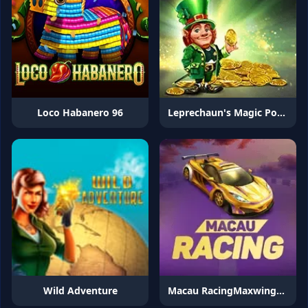
Loco Habanero 96
Leprechaun's Magic Power ReelsMaxwingaming
Wild Adventure
Macau RacingMaxwingaming