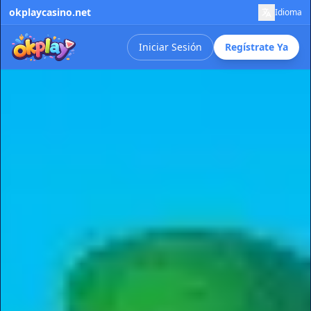
okplaycasino.net
Idioma
Iniciar Sesión
Regístrate Ya