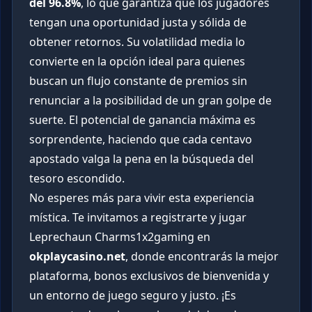
del 96.8%
, lo que garantiza que los jugadores
tengan una oportunidad justa y sólida de
obtener retornos. Su volatilidad media lo
convierte en la opción ideal para quienes
buscan un flujo constante de premios sin
renunciar a la posibilidad de un gran golpe de
suerte. El potencial de ganancia máxima es
sorprendente, haciendo que cada centavo
apostado valga la pena en la búsqueda del
tesoro escondido.
No esperes más para vivir esta experiencia
mística. Te invitamos a registrarte y jugar
Leprechaun Charms1x2gaming en
okplaycasino.net
, donde encontrarás la mejor
plataforma, bonos exclusivos de bienvenida y
un entorno de juego seguro y justo. ¡Es