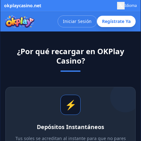
okplaycasino.net
Idioma
Iniciar Sesión
Regístrate Ya
¿Por qué recargar en OKPlay
Casino?
⚡
Depósitos Instantáneos
Tus soles se acreditan al instante para que no pares