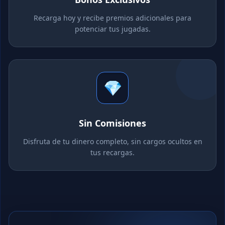
Recarga hoy y recibe premios adicionales para
potenciar tus jugadas.
💎
Sin Comisiones
Disfruta de tu dinero completo, sin cargos ocultos en
tus recargas.