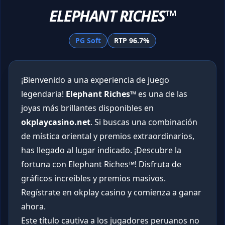
▶
ELEPHANT RICHES™
PG Soft
RTP 96.7%
¡Bienvenido a una experiencia de juego
legendaria!
Elephant Riches™
es una de las
joyas más brillantes disponibles en
okplaycasino.net
. Si buscas una combinación
de mística oriental y premios extraordinarios,
has llegado al lugar indicado. ¡Descubre la
fortuna con Elephant Riches™! Disfruta de
gráficos increíbles y premios masivos.
Regístrate en okplay casino y comienza a ganar
ahora.
Este título cautiva a los jugadores peruanos no