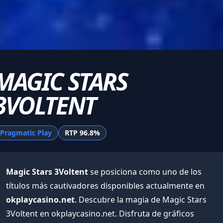
▶
MAGIC STARS
3VOLTENT
Pragmatic Play
RTP 96.8%
Magic Stars 3Voltent
se posiciona como uno de los
títulos más cautivadores disponibles actualmente en
okplaycasino.net
. Descubre la magia de Magic Stars
3Voltent en okplaycasino.net. Disfruta de gráficos