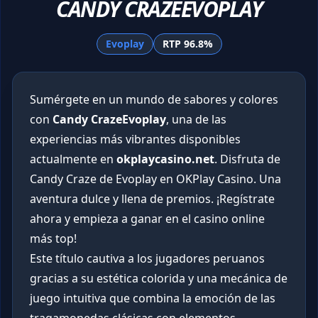
▶
CANDY CRAZEEVOPLAY
Evoplay
RTP 96.8%
Sumérgete en un mundo de sabores y colores
con
Candy CrazeEvoplay
, una de las
experiencias más vibrantes disponibles
actualmente en
okplaycasino.net
. Disfruta de
Candy Craze de Evoplay en OKPlay Casino. Una
aventura dulce y llena de premios. ¡Regístrate
ahora y empieza a ganar en el casino online
más top!
Este título cautiva a los jugadores peruanos
gracias a su estética colorida y una mecánica de
juego intuitiva que combina la emoción de las
tragamonedas clásicas con elementos