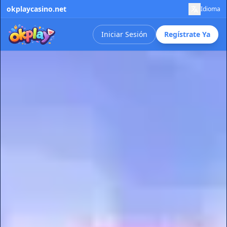
okplaycasino.net
Idioma
Iniciar Sesión
Regístrate Ya