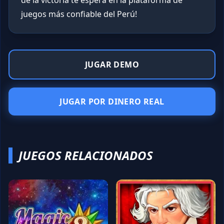
juegos más confiable del Perú!
JUGAR DEMO
JUGAR POR DINERO REAL
JUEGOS RELACIONADOS